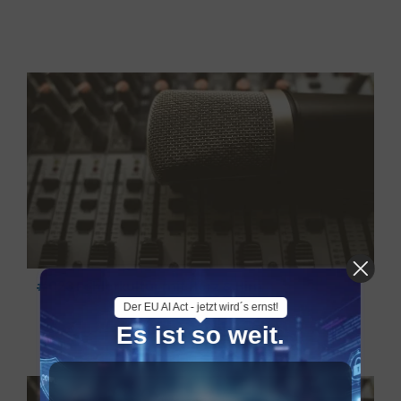
#023 Fehlerkultur mit Herz & Hirn
Der EU AI Act - jetzt wird´s ernst!
Es ist so weit.