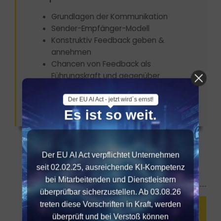
Grundlagen der Kommunikation
Sender-Empfänger-Modell
Konstruktiv Feedback geben &
annehmen
Chancen von Feedback als
Führungskraft und gegenüber
Kolleg:innen nutzen
Gesprächssimulationen
Der EU AI Act - jetzt wird´s ernst!
Es ist so weit.
Der EU AI Act verpflichtet Unternehmen
seit 02.02.25, ausreichende KI-Kompetenz
bei Mitarbeitenden und Dienstleistern
überprüfbar sicherzustellen. Ab 03.08.26
treten diese Vorschriften in Kraft, werden
Diese Seite mit Anderen teilen ...
überprüft und bei Verstoß können