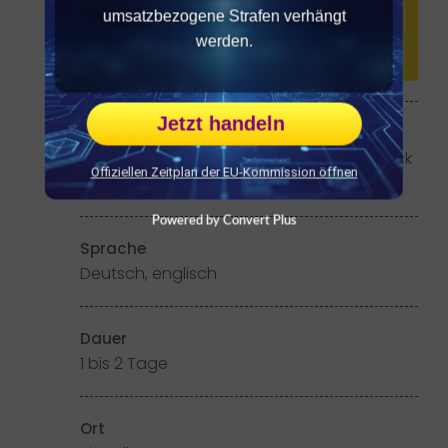
umsatzbezogene Strafen verhängt
werden.
Jetzt handeln
Zielgruppe
Alle diejenigen, die mit besserem Feedback
Offiziellen Zeitplan der EU-Kommission öffnen
mehr erreichen wollen
Powered by Convert Plus
Sprache
Deutsch, englisch
Dauer
1 bis 2 Tage
Ort