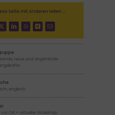
ese Seite mit Anderen teilen ...
gruppe
hrende, neue und angehende
ungskräfte
ache
sch, englisch
er
 vor Ort + virtueller Workshop