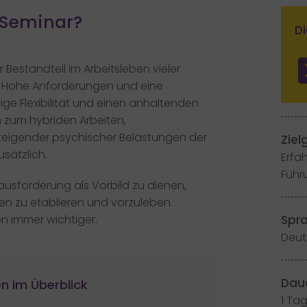
 Seminar?
Di
r Bestandteil im Arbeitsleben vieler
e. Hohe Anforderungen und eine
e Flexibilität und einen anhaltenden
zum hybriden Arbeiten,
steigender psychischer Belastungen der
Ziel
sätzlich.
Erfa
Führ
rausforderung als Vorbild zu dienen,
n zu etablieren und vorzuleben.
Spr
 immer wichtiger.
Deut
Dau
n im Überblick​
1 Tag