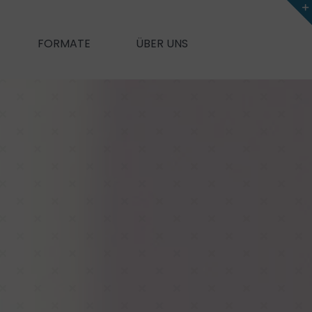
FORMATE
ÜBER UNS
New Me
unication
Self-Leadership
e)Feedback
ung und mehr Performance
Agiles Mindset
on & Feedback
Meine Motive & ich
Für mehr Motivation und Zufriedenheit
anagement)
Coaching
rik
Souverän im Stress
tzwerken
Zeit- & Selbstmanagement