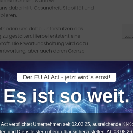
kennen können, wann wir
s dabei hilft, Gesundheit, Stabilität und
blieren.
ethoden uns dabei unterstützen das
u gestalten. Hierbei entsteht eine
skraft. Die Erwartungshaltung wird dazu
antwortung, aber auch deren Grenze
Noc
New
ethoden lernen wir neue Perspektiven
Der EU AI Act - jetzt wird´s ernst!
n Beziehungen und
ondere für neue Settings, wie dem
Es ist so weit.
on passender Übungen den Unterschied
 Act verpflichtet Unternehmen seit 02.02.25, ausreichende KI-
den und Dienstleistern überprüfbar sicherzustellen. Ab 03.08.26 