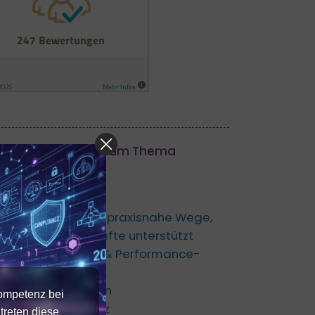
h mehr Seminare zum Thema
 Leadership
Case Studies
KI & Leadership: 6 praxisnahe Wege,
wie KI Führungskräfte unterstützt
leading.business & Performance­
(management)
Motivierend führen
Kompetenz bei
Führen auf Distanz
treten diese