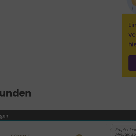
Ei
ve
hie
Kunden
ngen
Empfehlung
5.00 von 5