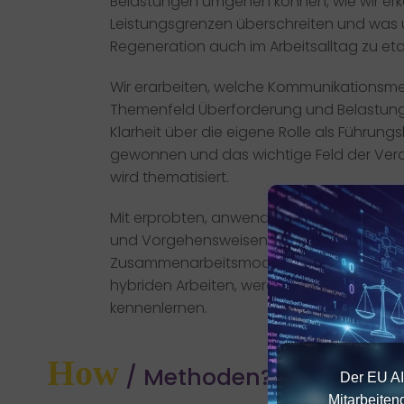
Belastungen umgehen können, wie wir er
Leistungsgrenzen überschreiten und was un
Regeneration auch im Arbeitsalltag zu eta
Wir erarbeiten, welche Kommunikationsm
Themenfeld Überforderung und Belastung z
Klarheit über die eigene Rolle als Führung
gewonnen und das wichtige Feld der Ver
wird thematisiert.
Mit erprobten, anwendungsorientierten M
und Vorgehensweisen zur Gestaltung vo
Zusammenarbeitsmodellen kennen. Insbes
hybriden Arbeiten, werden wir mithilfe v
kennenlernen.
How
/ Methoden?
Der EU AI
Mitarbeiten