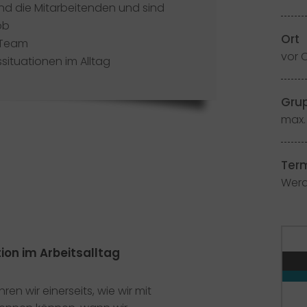
und die Mitarbeitenden und sind
ob
Ort
 Team
vor O
ituationen im Alltag
Gru
max.
Ter
Werd
ion im Arbeitsalltag
en wir einerseits, wie wir mit