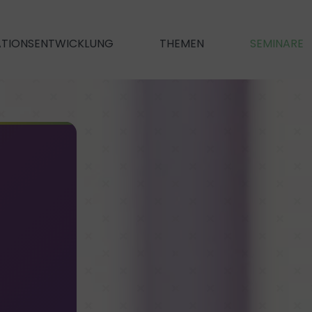
ATIONSENTWICKLUNG
THEMEN
SEMINARE
oration
New Leadership
New Comm
en Teams
Führungshaltung
Führung als Dienstleistung
(Performanc
hoden
… für Verbesser
Führungshandwerk
Was sind die Aufgaben einer FK?
Kommunikati
m​
… mit Wirkung.
Führen auf Distanz
Konflikt­(m
Performance(management)
leading.business für mehr Erfolg
Dialog
Digitale Rheto
Gesund führen
rn
Digitales Ne
ung verbessern