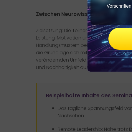
Vorschrifte
Zwischen Neurowissenschaft, Achts
Zielsetzung: Die Teilnehmenden erkenne
Leistung, Motivation und Souveränität un
Handlungsmustern bei stetig steigenden An
die Grundlage sich mit den Führungshera
verändernden Umfeld zwischen Zeit-, Ter
und Nachhaltigkeit auseinanderzusetzen.
Beispielhafte Inhalte des Semina
Das tägliche Spannungsfeld von
Nachsehen
Remote Leadership: Nähe trotz D