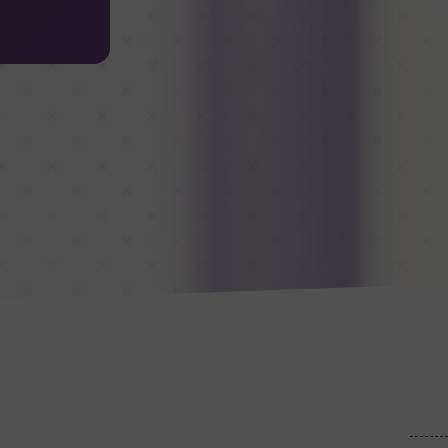
Motivierend führen
Hybride Meet
KI & Leadership
KI als FK und im Team clever einsetzen
Leadership Coaching
Mindful Leadership
Leadership Case Studies