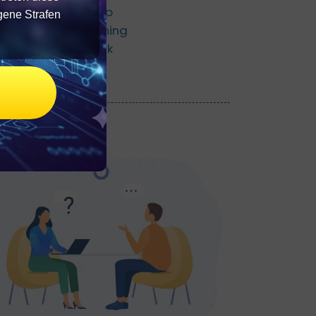
Mindful Leadership
gene Strafen
Leadership Coaching
Führungshandwerk
Führungshaltung