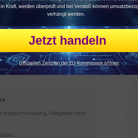
n in Kraft, werden überprüft und bei Verstoß können umsatzbezo
amkeit und Ausprobieren
verhängt werden.
n den Zusammenhang zwischen Stress,
Jetzt handeln
d können ihre eigenen
forderungen reflektieren. Dies bildet
usforderungen in einem sich
min- und Leistungsdruck und Gesundheit
Offiziellen Zeitplan der EU-Kommission öffnen
rs
 Anspruchshaltung, Delegieren und
istanz