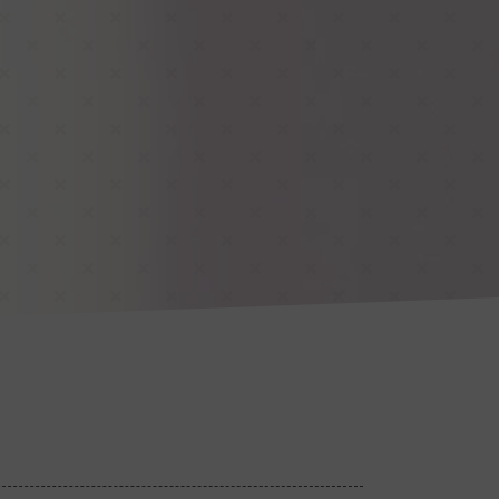
ings moderieren
Resilienz und Gesundheit
Mindfulness @work