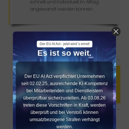
schnell und individuell im Alltag
angewandt werden können
Der EU AI Act - jetzt wird´s ernst!
Es ist so weit.
Diese Seite mit Anderen teilen ...
Der EU AI Act verpflichtet Unternehmen
seit 02.02.25, ausreichende KI-Kompetenz
bei Mitarbeitenden und Dienstleistern
überprüfbar sicherzustellen. Ab 03.08.26
treten diese Vorschriften in Kraft, werden
überprüft und bei Verstoß können
Zielgruppe
umsatzbezogene Strafen verhängt
Für alle, die fokussierter, kreativer und
werden.