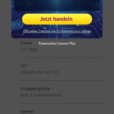
innovativer arbeiten wollen
Jetzt handeln
Sprache
Deutsch, englisch
Offiziellen Zeitplan der EU-Kommission öffnen
Dauer
Powered by Convert Plus
1-2 Tage
Ort
Virtuell oder vor Ort
Gruppengröße
Max. 2 Teilnehmende
Termin