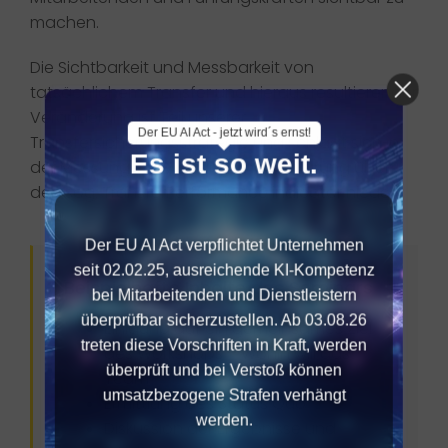
machen.
Die Sichtbarkeit und Messbarkeit von
tatsächlichem Transfer und hieraus resultierender
Veränderung ist Teil unserer
Der EU AI Act - jetzt wird´s ernst!
Transfersicherungsstrategie und schlägt sich in
Es ist so weit.
der Messung, Auswertung und Steuerung über
den sog. TransferPerformance indicator nieder.
Der EU AI Act verpflichtet Unternehmen
seit 02.02.25, ausreichende KI-Kompetenz
Beispielhafte Inhalte des Seminars
bei Mitarbeitenden und Dienstleistern
überprüfbar sicherzustellen. Ab 03.08.26
Einigung auf ein gemeinsames Ziel
treten diese Vorschriften in Kraft, werden
des Workshops – Wohin will das
überprüft und bei Verstoß können
Team?​
umsatzbezogene Strafen verhängt
Ermittlung des Status Quo​
werden.
Diskussion der Ergebnisse und