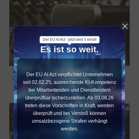
Der EU AI Act - jetzt wird´s ernst!
Es ist so weit.
#032 Führungsdilemma: Delegieren vs. selbst
Der EU AI Act verpflichtet Unternehmen
erledigen (2/2)
seit 02.02.25, ausreichende KI-Kompetenz
bei Mitarbeitenden und Dienstleistern
überprüfbar sicherzustellen. Ab 03.08.26
treten diese Vorschriften in Kraft, werden
überprüft und bei Verstoß können
umsatzbezogene Strafen verhängt
werden.