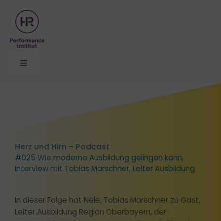
Zum
Inhalt
springen
Toggle
Navigation
Organisationsentwicklung
Themen
Herz und Hirn – Podcast
Seminare
#025 Wie moderne Ausbildung gelingen kann,
Interview mit Tobias Marschner, Leiter Ausbildung
Formate
In dieser Folge hat Nele, Tobias Marschner zu Gast,
Leiter Ausbildung Region Oberbayern, der
Über uns