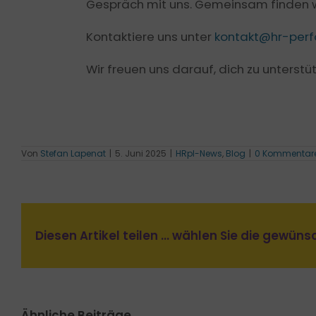
Gespräch mit uns. Gemeinsam finden wi
Kontaktiere uns unter
kontakt@hr-perf
Wir freuen uns darauf, dich zu unterstü
Von
Stefan Lapenat
|
5. Juni 2025
|
HRpI-News
,
Blog
|
0 Kommentar
Diesen Artikel teilen ... wählen Sie die gewün
Ähnliche Beiträge