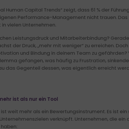
Motivierend führen
Hybride Meet
bal Human Capital Trends“ zeigt, dass 61 % der Führun
KI & Leadership
eigenen Performance-Management nicht trauen. Das k
KI als FK und im Team clever einsetzen
t in vielen Unternehmen.
Leadership Coaching
chen Leistungsdruck und Mitarbeiterbindung? Gerade
Mindful Leadership
hst der Druck, „mehr mit weniger“ zu erreichen. Doch
otivation und Bindung in deinem Team zu gefährden? 
Leadership Case Studies
ilemma gefangen, was häufig zu Frustration, sinkender
au das Gegenteil dessen, was eigentlich erreicht werd
 ist als nur ein Tool
weit mehr als ein Bewertungsinstrument. Es ist ein 
en Unternehmenszielen verknüpft. Unternehmen, die ein
 haben: