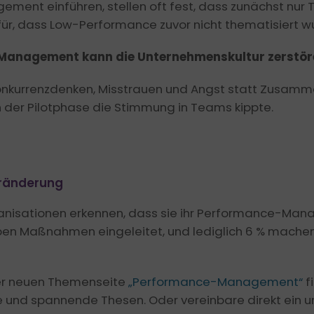
ent einführen, stellen oft fest, dass zunächst nur
für, dass Low-Performance zuvor nicht thematisiert w
Management kann die Unternehmenskultur zerstör
onkurrenzdenken, Misstrauen und Angst statt Zusamme
n der Pilotphase die Stimmung in Teams kippte.
Veränderung
rganisationen erkennen, dass sie ihr Performance-Ma
en Maßnahmen eingeleitet, und lediglich 6 % machen 
erer neuen Themenseite
„Performance-Management“
f
e und spannende Thesen. Oder vereinbare direkt ein u