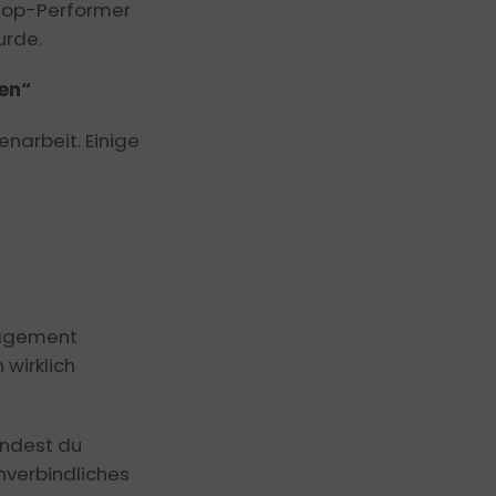
 Top-Performer
urde.
en“
narbeit. Einige
nagement
wirklich
indest du
nverbindliches