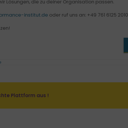
r Lösungen, die zu deiner Organisation passen.
ormance-institut.de
oder ruf uns an: +49 761 6125 2010
tzen!
e
schte Plattform aus !