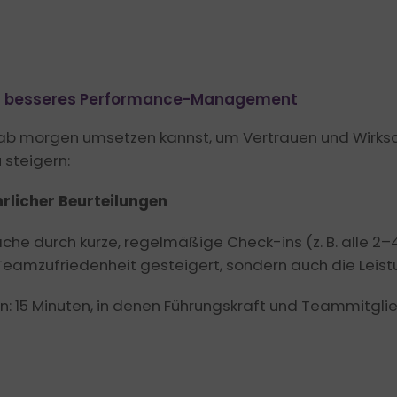
r besseres Performance-Management
du ab morgen umsetzen kannst, um Vertrauen und Wirks
steigern:
hrlicher Beurteilungen
he durch kurze, regelmäßige Check-ins (z. B. alle 2–
Teamzufriedenheit gesteigert, sondern auch die Leist
in: 15 Minuten, in denen Führungskraft und Teammitglie