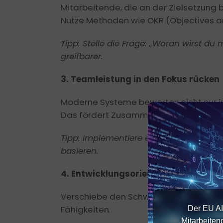
Mitarbeitende, die an der Zielsetzung 
Nutze Methoden wie OKR (Objectives an
Tipp: Stelle die Frage: „Woran wirst d
greifbarer.
3. Teamleistung in den Fokus rücken
Moderne Systeme bewerten nicht nur in
Das fördert Zusammenarbeit statt int
Tipp: Implementiere eine „Team-Impact
basieren.
4. Entwicklungsorientierung statt B
Verschiebe den Schwerpunkt von der Be
Fähigkeiten.
Der EU AI
Mitarbeiten