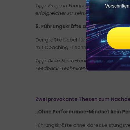
Tipp: Frage in Feedback-Gesprächen: „
Vorschrifte
erfolgreicher zu sein?“
5. Führungskräfte als Coaches stärk
Der größte Hebel für erfolgreiches Pe
mit Coaching-Techniken und praxisnah
Tipp: Biete Micro-Learning-Module an, d
Feedback-Techniken.
Zwei provokante Thesen zum Nachd
„Ohne Performance-Mindset kein 
Führungskräfte ohne klares Leistungsve