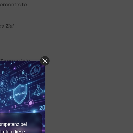
agementrate.
s Ziel
 Teamerfolg.
g zum Teamerfolg
zukünftiger
Kompetenz bei
treten diese