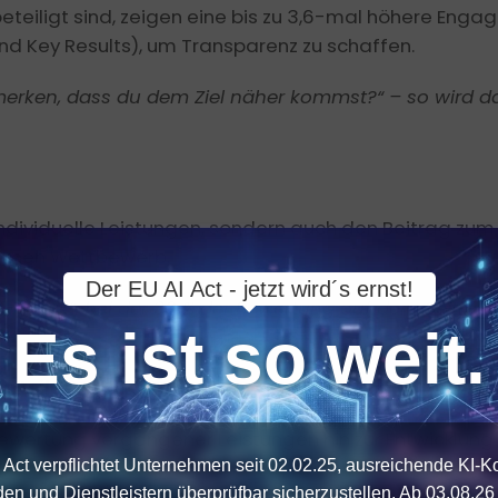
beteiligt sind, zeigen eine bis zu 3,6-mal höhere Eng
d Key Results), um Transparenz zu schaffen.
u merken, dass du dem Ziel näher kommst?“ – so wird da
dividuelle Leistungen, sondern auch den Beitrag zum
ernen Wettbewerb.
Der EU AI Act - jetzt wird´s ernst!
-Metrik“, bei der 30 % der Bewertung auf dem Beitra
Es ist so weit.
eurteilungsfokus
wertung vergangener Leistungen hin zur Entwicklung 
 Act verpflichtet Unternehmen seit 02.02.25, ausreichende KI-
den und Dienstleistern überprüfbar sicherzustellen. Ab 03.08.26 