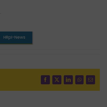
.
HRpI-News
Facebook
X
LinkedIn
WhatsApp
E-
Mail