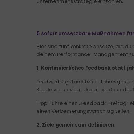
Unternehmensstrategie einzahlen.
5 sofort umsetzbare Maßnahmen fü
Hier sind fünf konkrete Ansätze, die 
deinem Performance-Management zu 
1. Kontinuierliches Feedback statt jä
Ersetze die gefürchteten Jahresgespräc
Kunde von uns hat damit nicht nur die 
Tipp: Führe einen „Feedback-Freitag“ e
einen Verbesserungsvorschlag teilen.
2. Ziele gemeinsam definieren