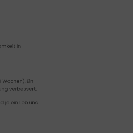
amkeit in
4 Wochen). Ein
ung verbessert.
d je ein Lob und