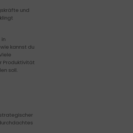
ings moderieren
Resilienz und Gesundheit
gskräfte und
lingt
Mindfulness @work
 in
 wie kannst du
Viele
 Produktivität
en soll.
strategischer
 durchdachtes