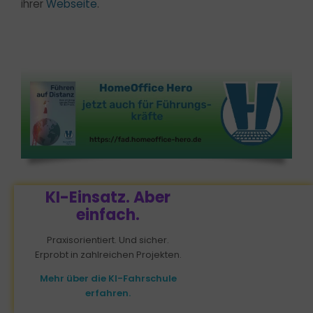
ihrer
Webseite
.
KI-Einsatz. Aber
einfach.
Die HomeOffice
Praxisorientiert. Und sicher.
Erprobt in zahlreichen Projekten.
Heroes freuen sich
Mehr über die KI-Fahrschule
erfahren.