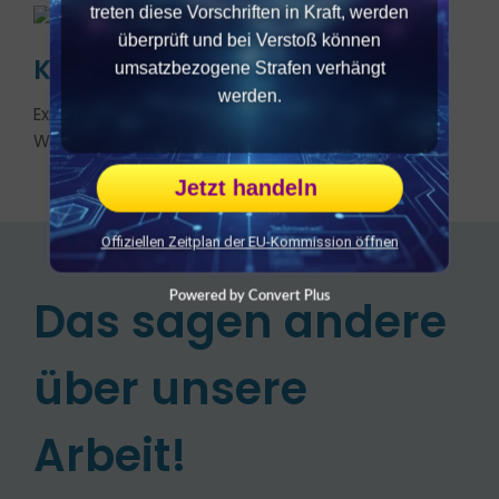
treten diese Vorschriften in Kraft, werden
überprüft und bei Verstoß können
Katharina Krentz
umsatzbezogene Strafen verhängt
werden.
Expertin für New Work, virtuelle Vernetzung &
Working Out Loud
Jetzt handeln
Offiziellen Zeitplan der EU-Kommission öffnen
Powered by Convert Plus
Das sagen andere
über unsere
Arbeit!