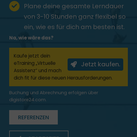
Plane deine gesamte Lerndauer
von 3-10 Stunden ganz flexibel so
ein, wie es für dich am besten ist.
Na, wie wäre das?
Kaufe jetzt dein
eTraining „Virtuelle
Jetzt kaufen.
Assistenz“ und mach
dich fit für diese neuen Herausforderungen.
Buchung und Abrechnung erfolgen über
digistore24.com.
REFERENZEN