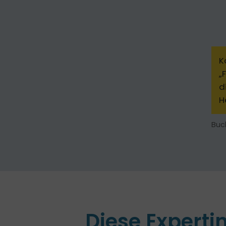
K
„
d
H
Buc
Diese Experti