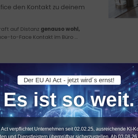
fice den Kontakt zu deinem
kraft auf Distanz
genauso wohl,
Face-to-Face Kontakt im Büro …
Der EU AI Act - jetzt wird´s ernst!
Es ist so weit.
arum dieses eTrainin
Das eTraining für Führungskräfte!
 Act verpflichtet Unternehmen seit 02.02.25, ausreichende KI-
sch.
Flexibel. 
den und Dienstleistern überprüfbar sicherzustellen. Ab 03.08.26 