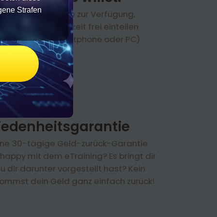
gene Strafen
m Klick alle Inhalte zur Verfügung,
ine Bearbeitungszeit frei einteilen
 überall (vom Smartphone oder PC)
st.
iedenheitsgarantie
eine 30-tägige Geld-zurück-Garantie
t happy mit dem eTraining? Es bringt dir
u dir darunter vorgestellt hast? Kein
ommst dein Geld ganz einfach zurück!
.