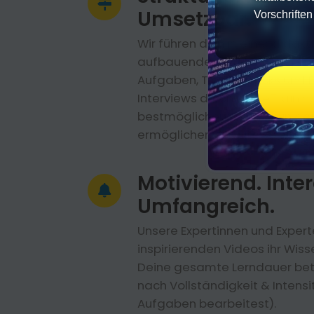
Umsetzbar.
Vorschrifte
Wir führen dich in einer didak
aufbauenden Struktur mit prof
Aufgaben, Tipps & Tricks und 
Interviews durch das eTraining
bestmöglichen Transfer in dei
ermöglichen. Arbeite so wie d
Motivierend. Inter
Umfangreich.
Unsere Expertinnen und Experte
inspirierenden Videos ihr Wiss
Deine gesamte Lerndauer bet
nach Vollständigkeit & Intensi
Aufgaben bearbeitest).