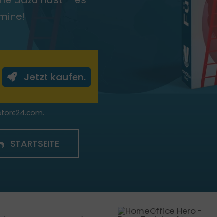
uhe dazu hast – es
rmine!
Jetzt kaufen.
store24.com.
STARTSEITE