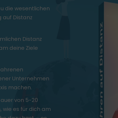
Motivierend führen
Hybride Meet
du die wesentlichen
KI & Leadership
KI als FK und im Team clever einsetzen
 auf Distanz
Leadership Coaching
Mindful Leadership
äumlichen Distanz
m deine Ziele
Leadership Case Studies
rfahrenen
dener Unternehmen
axis machen.
auer von 5-20
, wie es für dich am