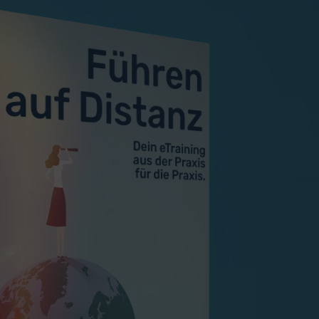
ings moderieren
Resilienz und Gesundheit
Mindfulness @work