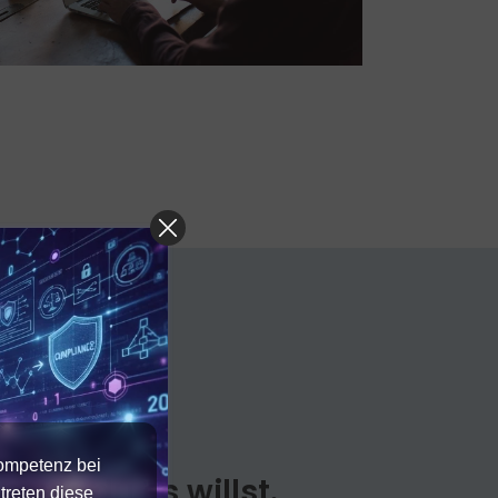
g?
Kompetenz bei
So wie du es willst.
treten diese