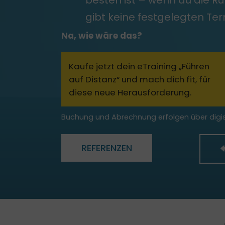
besten ist – wenn du die R
gibt keine festgelegten Te
Na, wie wäre das?
Kaufe jetzt dein eTraining „Führen
auf Distanz“ und mach dich fit, für
diese neue Herausforderung.
Buchung und Abrechnung erfolgen über digi
REFERENZEN