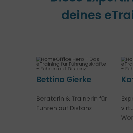
deines eTra
Bettina Gierke
Ka
Beraterin & Trainerin für
Exp
Führen auf Distanz
vir
Wor