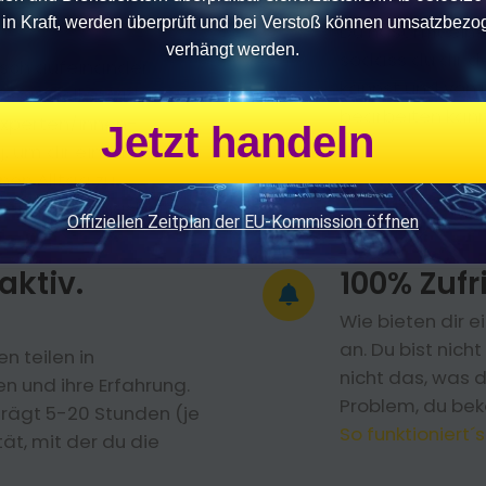
n in Kraft, werden überprüft und bei Verstoß können umsatzbezo
Du hast mit eine
verhängt werden.
sodass du dir de
tisch aufeinander
kannst und von
essionellen Videos,
bearbeiten kann
Experten/innen-
Jetzt handeln
, um dir einen
nen Alltag zu
ie Top Führungskräfte.
Offiziellen Zeitplan der EU-Kommission öffnen
aktiv.
100% Zufr
Wie bieten dir 
an. Du bist nich
n teilen in
nicht das, was d
en und ihre Erfahrung.
Problem, du bek
rägt 5-20 Stunden (je
So funktioniert´s
tät, mit der du die