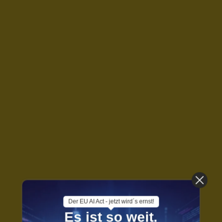
Der EU AI Act - jetzt wird´s ernst!
Es ist so weit.