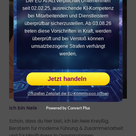
Der EU AI Act verpflichtet Unternehmen
seit 02.02.25, ausreichende KI-Kompetenz
bei Mitarbeitenden und Dienstleistern
überprüfbar sicherzustellen. Ab 03.08.26
treten diese Vorschriften in Kraft, werden
überprüft und bei Verstoß können
umsatzbezogene Strafen verhängt
werden.
Jetzt handeln
Offiziellen Zeitplan der EU-Kommission öffnen
Ich bin Nele
Powered by Convert Plus
Schön, dass du hier bist, ich bin Nele Kreyßig,
Beraterin für moderne Führung & Zusammenarbeit
und für Mindfulness in Organisationen.