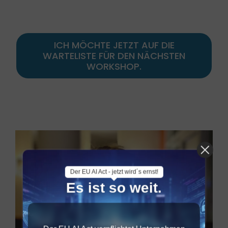
ICH MÖCHTE JETZT AUF DIE
WARTELISTE FÜR DEN NÄCHSTEN
WORKSHOP.
Der EU AI Act - jetzt wird´s ernst!
Es ist so weit.