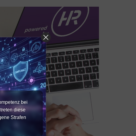
Kompetenz bei
treten diese
gene Strafen