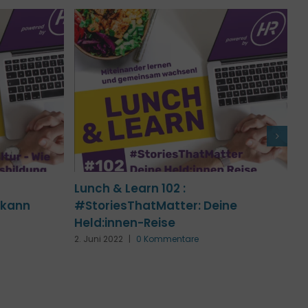
terwechsel
Lunch & Learn 106 :
L
Ausbildungskultur – Wie kann
#
Berufsausbildung heute
H
aussehen?
2.
29. Juni 2022
|
0 Kommentare