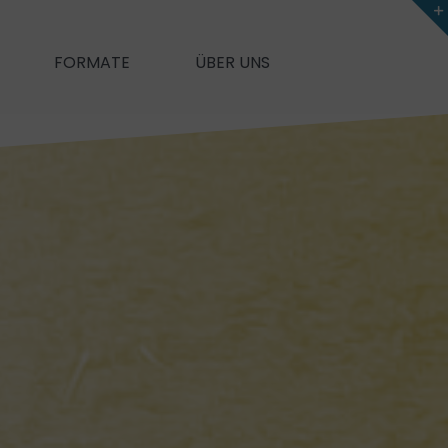
FORMATE
ÜBER UNS
New Me
unication
Self-Leadership
e)Feedback
ung und mehr Performance
Agiles Mindset
on & Feedback
Meine Motive & ich
Für mehr Motivation und Zufriedenheit
anagement)
Coaching
rik
Souverän im Stress
tzwerken
Zeit- & Selbstmanagement