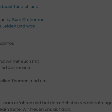
odcast für dich und
unity:
Burn On: Immer
te Leiden und was
ndinfos
.
nd wir mit euch mit
 und Austausch
uellen Themen rund um
earn erfahren und bei den nächsten Veranstaltungen 
arn Seite. Wir freuen uns auf dich.