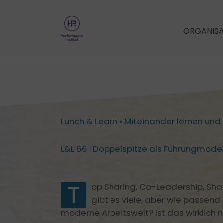
Zum
Inhalt
ORGANIS
springen
New Organizations
New Collab
Chancenmanagement
Arbeit in virtuell
Innovation strukturiert­ ermöglichen.
Lunch & Learn • Miteinander lernen u
Agile Arbeitsmet
Moderne Unternehmenswerte
Motivation im Tea
L&L 66 : Doppelspitze als Führungmodel
Collective Meaning
Teamcoaching
Fehlerkultur als Workshop
Den Return-on-Failure heben
T
TeamPerformance
op Sharing, Co-Leadership, Sha
Mindfulness in Organisationen
gibt es viele, aber wie passend 
Teamkultur förde
moderne Arbeitswelt?
Ist das wirklich 
Teamgefühl und -leist