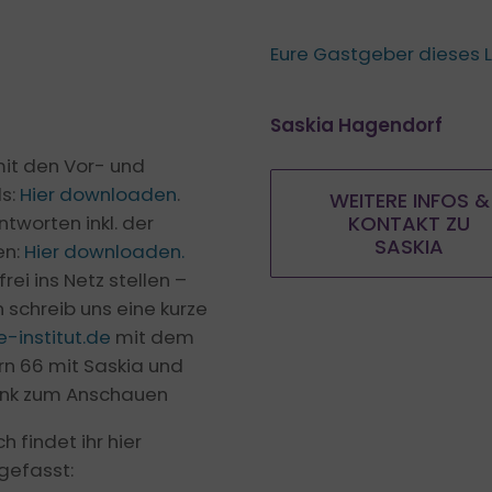
Eure Gastgeber dieses 
Saskia Hagendorf
mit den Vor- und
ls:
Hier downloaden
.
WEITERE INFOS &
tworten inkl. der
KONTAKT ZU
SASKIA
en:
Hier downloaden.
rei ins Netz stellen –
 schreib uns eine kurze
-institut.de
mit dem
rn 66 mit Saskia und
Link zum Anschauen
 findet ihr hier
gefasst: