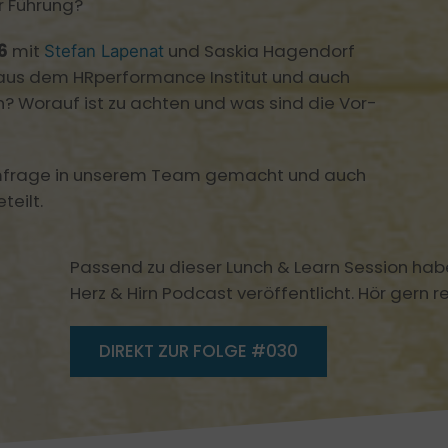
Motivierend führen
r Führung?
Hybride Meet
KI & Leadership
66
mit
und Saskia Hagendorf
Stefan Lapenat
KI als FK und im Team clever einsetzen
 aus dem HRperformance Institut und auch
Leadership Coaching
? Worauf ist zu achten und was sind die Vor-
Mindful Leadership
Umfrage in unserem Team gemacht und auch
Leadership Case Studies
teilt.
Passend zu dieser Lunch & Learn Session hab
Herz & Hirn Podcast veröffentlicht. Hör gern re
DIREKT ZUR FOLGE #030