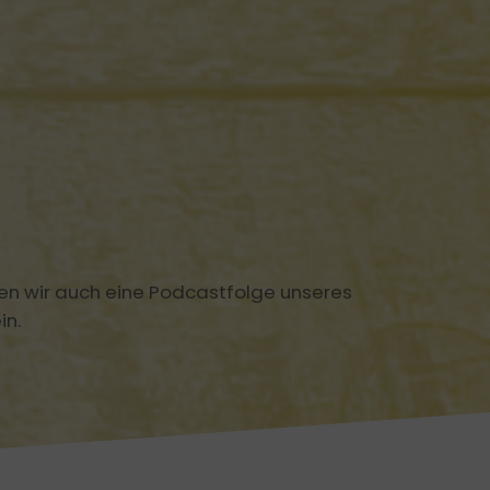
ings moderieren
Resilienz und Gesundheit
Mindfulness @work
en wir auch eine Podcastfolge unseres
in.