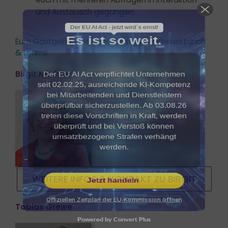
und Austausch gegangen.
überprüft und bei Verstoß können
umsatzbezogene Strafen verhängt
werden.
Eure Gastgeberinnen und Gastgeber dieses Lunch
& Learns
Birgit Nüchter
Jetzt handeln
Offiziellen Zeitplan der EU-Kommission öffnen
Powered by Convert Plus
WEITERE INFOS & KONTAKT ZU BIRGIT
Tobias Grewe