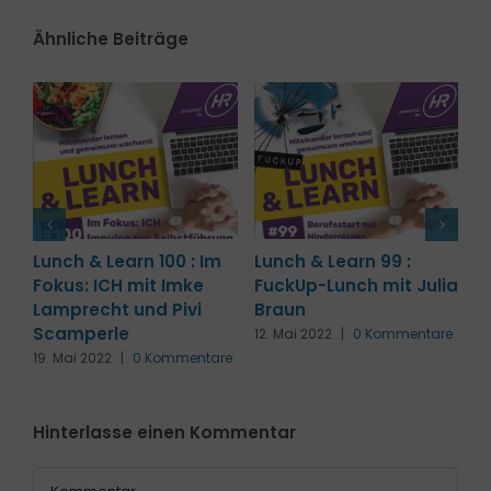
Ähnliche Beiträge
Lunch & Learn 95 :
Lunch & Learn 107 :
L
ia
Inklusive Mobilität
Musterwechsel
A
W
19. Apr. 2022
|
0 Kommentare
7. Juli 2022
|
0 Kommentare
B
re
h
Hinterlasse einen Kommentar
29
K
Kommentar