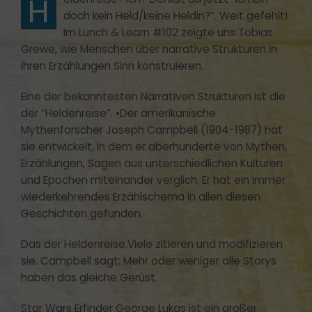
H
doch kein Held/keine Heldin?”.
Weit gefehlt!
Im Lunch & Learn #102 zeigte uns Tobias
Grewe, wie Menschen über narrative Strukturen in
ihren Erzählungen Sinn konstruieren.
Eine der bekanntesten Narrativen Strukturen ist die
der “Heldenreise”.
•
Der amerikanische
Mythenforscher Joseph Campbell (1904-1987) hat
sie entwickelt,
in dem er aberhunderte von Mythen,
Erzählungen, Sagen aus unterschiedlichen Kulturen
und Epochen miteinander verglich. Er hat ein immer
wiederkehrendes Erzählschema in allen diesen
Geschichten gefunden.
Das der Heldenreise.Viele zitieren und modifizieren
sie. Campbell sagt: Mehr oder weniger alle Storys
haben das gleiche Gerüst.
Star Wars Erfinder George Lukas ist ein großer