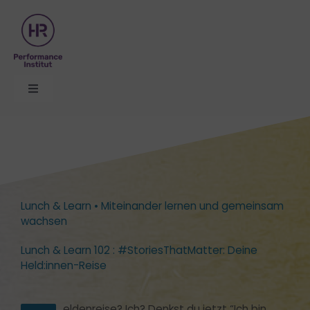
Zum
Inhalt
springen
Toggle
Navigation
Organisationsentwicklung
Themen
Lunch & Learn • Miteinander lernen und gemeinsam
Seminare
wachsen
Lunch & Learn 102 : #StoriesThatMatter: Deine
Formate
Held:innen-Reise
Über uns
eldenreise? Ich? Denkst du jetzt “Ich bin