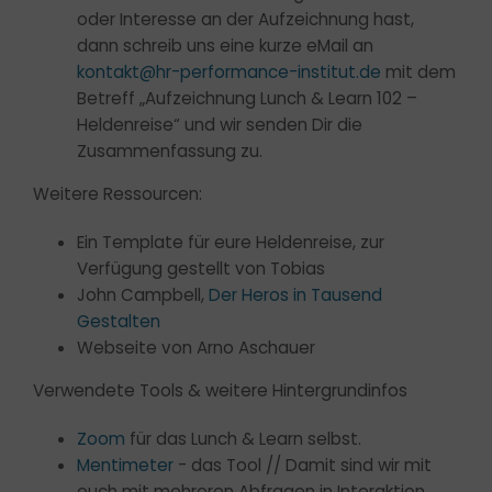
oder Interesse an der Aufzeichnung hast,
dann schreib uns eine kurze eMail an
kontakt@hr-performance-institut.de
mit dem
Betreff „Aufzeichnung Lunch & Learn 102 –
Heldenreise“ und wir senden Dir die
Zusammenfassung zu.
Weitere Ressourcen:
Ein Template für eure Heldenreise, zur
Der EU AI Act - jetzt wird´s ernst!
Verfügung gestellt von Tobias
Es ist so weit.
John Campbell,
Der Heros in Tausend
Gestalten
Webseite von Arno Aschauer
Der EU AI Act verpflichtet Unternehmen
Verwendete Tools & weitere Hintergrundinfos
seit 02.02.25, ausreichende KI-Kompetenz
bei Mitarbeitenden und Dienstleistern
Zoom
für das Lunch & Learn selbst.
überprüfbar sicherzustellen. Ab 03.08.26
Mentimeter
- das Tool // Damit sind wir mit
treten diese Vorschriften in Kraft, werden
euch mit mehreren Abfragen in Interaktion