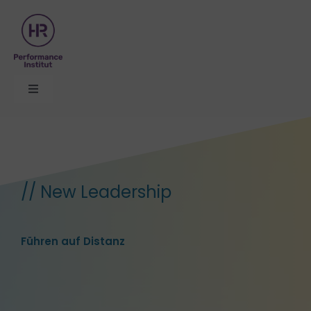
Zum
Inhalt
springen
Toggle
Navigation
Organisationsentwicklung
Themen
// New Leadership
Seminare
Führen auf Distanz
Formate
Über uns