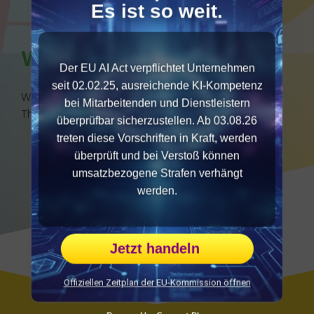
nur gelingen, sondern begeistern!
Es ist so weit.
Wir freuen uns auf Sie!
Der EU AI Act verpflichtet Unternehmen
seit 02.02.25, ausreichende KI-Kompetenz
Wir beraten Sie gerne, ob und inwiefern dieses
bei Mitarbeitenden und Dienstleistern
Thema für Sie und Ihre Teams nützlich sein kann.
überprüfbar sicherzustellen. Ab 03.08.26
treten diese Vorschriften in Kraft, werden
überprüft und bei Verstoß können
umsatzbezogene Strafen verhängt
werden.
Jetzt handeln
Offiziellen Zeitplan der EU-Kommission öffnen