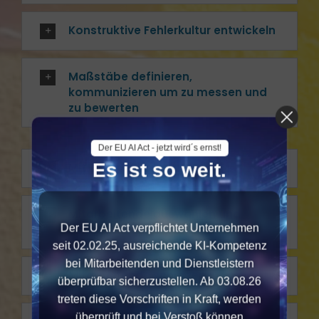
Konstruktive Fehlerkultur entwickeln
Maßstäbe definieren,
kommunizieren um zu messen und
zu bewerten
Der EU AI Act - jetzt wird´s ernst!
Es ist so weit.
Mit Zielen führen
Mitarbeitende auswählen und
Der EU AI Act verpflichtet Unternehmen
einsetzen
seit 02.02.25, ausreichende KI-Kompetenz
bei Mitarbeitenden und Dienstleistern
Mitarbeitende schützen
überprüfbar sicherzustellen. Ab 03.08.26
treten diese Vorschriften in Kraft, werden
überprüft und bei Verstoß können