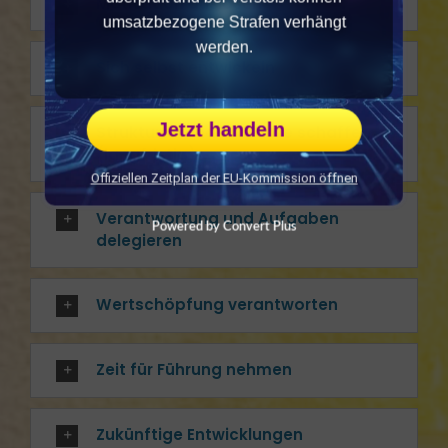
Motivation auslösen
umsatzbezogene Strafen verhängt
werden.
Sich selbst entwickeln
Jetzt handeln
Strukturen und Prozesse schaffen
(langfristig)
Offiziellen Zeitplan der EU-Kommission öffnen
Verantwortung und Aufgaben
Powered by Convert Plus
delegieren
Wertschöpfung verantworten
Zeit für Führung nehmen
Zukünftige Entwicklungen