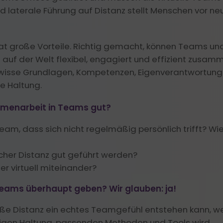
Motivierend führen
Hybride Meet
aterale Führung auf Distanz stellt Menschen vor ne
KI & Leadership
KI als FK und im Team clever einsetzen
at große Vorteile. Richtig gemacht, können Teams u
Leadership Coaching
 auf der Welt flexibel, engagiert und effizient zusam
Mindful Leadership
wisse Grundlagen, Kompetenzen, Eigenverantwortung 
e Haltung.
Leadership Case Studies
ammenarbeit in Teams gut?
eam, dass sich nicht regelmäßig persönlich trifft? Wi
cher Distanz gut geführt werden?
 virtuell miteinander?
teams überhaupt geben? Wir glauben: ja!
oße Distanz ein echtes Teamgefühl entstehen kann, w
htigen Haltung, passenden Methoden und Tools wird