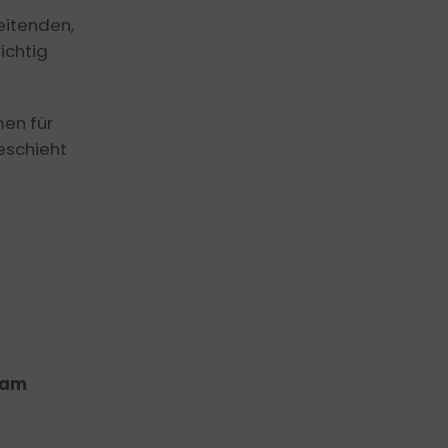
eitenden,
ichtig
men für
eschieht
eam