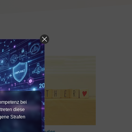
Kompetenz bei
treten diese
gene Strafen
esundes Miteinander