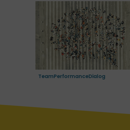
ialog
Virtuelle Assistenz • eTraining
TeamPerformanceDialog