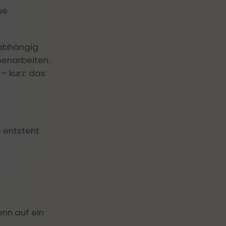
ings moderieren
ue
Resilienz und Gesundheit
Mindfulness @work
nabhängig
menarbeiten.
– kurz: das
e entsteht
enn auf ein