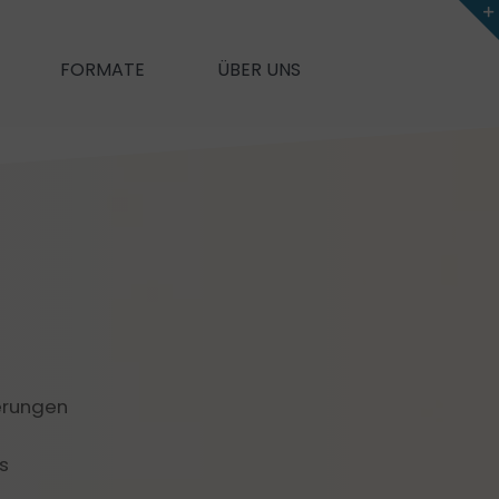
FORMATE
ÜBER UNS
New Me
unication
Self-Leadership
e)Feedback
ung und mehr Performance
Agiles Mindset
on & Feedback
Meine Motive & ich
Für mehr Motivation und Zufriedenheit
anagement)
Coaching
derungen
rik
Souverän im Stress
s
tzwerken
Zeit- & Selbstmanagement