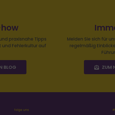
-how
Imme
und praxisnahe Tipps
Melden Sie sich
für un
und Fehlerkultur auf
regelmäßig Einblick
Führu
EN BLOG
ZUM 
folge uns
#