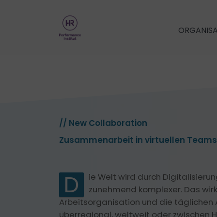
Zum
Inhalt
ORGANIS
springen
New Organizations
New Collab
Chancenmanagement
Arbeit in virtuell
Innovation strukturiert­ ermöglichen.
Agile Arbeitsmet
// New Collaboration
Moderne Unternehmenswerte
Motivation im Tea
Zusammenarbeit in virtuellen Teams
Collective Meaning
Teamcoaching
Fehlerkultur als Workshop
Den Return-on-Failure heben
D
ie Welt wird durch Digitalisie
TeamPerformance
zunehmend komplexer. Das wirk
Mindfulness in Organisationen
Arbeitsorganisation und die täglichen
Teamkultur förde
Teamgefühl und -leist
überregional, weltweit oder zwischen 