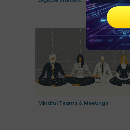
etings
Motivation im Team
Mindful Teams & Meetings