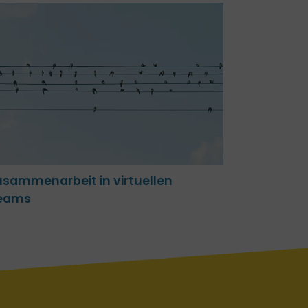
usammenarbeit in virtuellen
eams