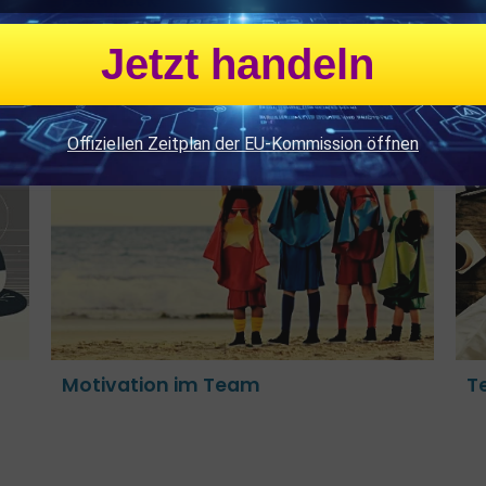
Jetzt handeln
Offiziellen Zeitplan der EU-Kommission öffnen
Team-Coaching
Motivation im Team
T