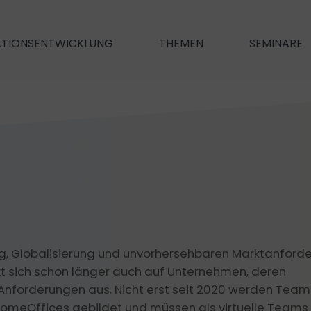
ATIONSENTWICKLUNG
THEMEN
SEMINARE
oration
New Leadership
New Comm
en Teams
Führungshaltung
Führung als Dienstleistung
(Performanc
hoden
… für Verbesser
Führungshandwerk
Was sind die Aufgaben einer FK?
Kommunikati
m​
… mit Wirkung.
Führen auf Distanz
Konflikt­(m
Performance(management)
rung, Globalisierung und unvorhersehbaren Marktanfor
leading.business für mehr Erfolg
Dialog
Digitale Rheto
t sich schon länger auch auf Unternehmen, deren
Gesund führen
 Anforderungen aus. Nicht erst seit 2020 werden Team
rn
Digitales Ne
ung verbessern
HomeOffices gebildet und müssen als virtuelle Teams