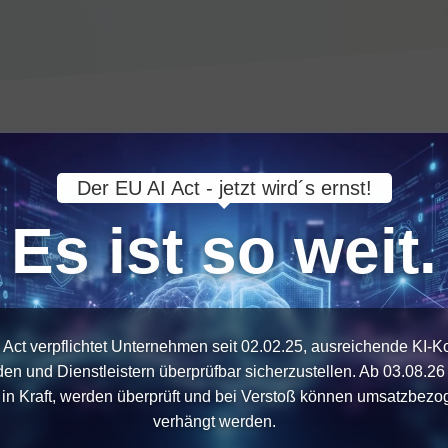
w Collaboration
Der EU AI Act - jetzt wird´s ernst!
Es ist so weit.
Gesundes Miteinander
 Act verpflichtet Unternehmen seit 02.02.25, ausreichende KI-
den und Dienstleistern überprüfbar sicherzustellen. Ab 03.08.26 
n in Kraft, werden überprüft und bei Verstoß können umsatzbezo
verhängt werden.
Feedback
G