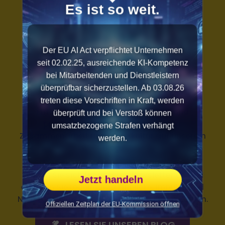
Es ist so weit.
Der EU AI Act verpflichtet Unternehmen
seit 02.02.25, ausreichende KI-Kompetenz
Mehr Know-how
bei Mitarbeitenden und Dienstleistern
Immer up to date
überprüfbar sicherzustellen. Ab 03.08.26
treten diese Vorschriften in Kraft, werden
Entdecken Sie spannende Impulse und
überprüft und bei Verstoß können
praxisnahe Tipps rund um Führung,
umsatzbezogene Strafen verhängt
Zusammenarbeit und Fehlerkultur auf unserem
werden.
Blog.
Melden Sie sich
für unseren Newsletter an und
Jetzt handeln
erhalten Sie regelmäßig Einblicke, Impulse und
Neuigkeiten rund um Führung und Organisation.
Offiziellen Zeitplan der EU-Kommission öffnen
LESEN SIE UNSEREN BLOG