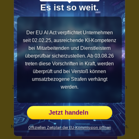
Es ist so weit.
Der EU AI Act verpflichtet Unternehmen
seit 02.02.25, ausreichende KI-Kompetenz
Mehr Know-how
bei Mitarbeitenden und Dienstleistern
Immer up to date
überprüfbar sicherzustellen. Ab 03.08.26
treten diese Vorschriften in Kraft, werden
überprüft und bei Verstoß können
Entdecken Sie spannende Impulse und
praxisnahe Tipps rund um Führung,
umsatzbezogene Strafen verhängt
Zusammenarbeit und Fehlerkultur auf unserem
werden.
Blog.
Melden Sie sich
für unseren Newsletter an und
Jetzt handeln
erhalten Sie regelmäßig Einblicke, Impulse und
Neuigkeiten rund um Führung und Organisation.
Offiziellen Zeitplan der EU-Kommission öffnen