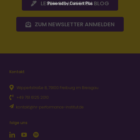
LESEN SIE UNSEREN BLOG
Powered by Convert Plus
ZUM NEWSLETTER ANMELDEN
Kontakt
Wippertstraße 8, 79100 Freiburg im Breisgau
+49 761 6125 2010
kontakt@hr-performance-institut.de
folge uns