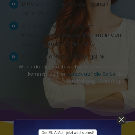
Bitte öffne deinen Posteingang /
Junk-Mail.
Öffne die Mail von Nele vom
Mindfulness-Campus (kommt in den
nächsten max. 10 Minuten).
Klicke auf den Bestätigungslink.
Wenn du dich noch weiter informieren willst,
kommst du hier
zurück auf die Seite
des
Mindfulness-Workshops.
Der EU AI Act - jetzt wird´s ernst!