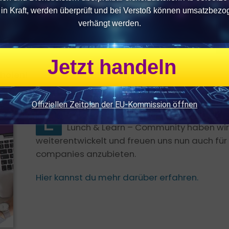
& Learn kostenfrei!
n in Kraft, werden überprüft und bei Verstoß können umsatzbezo
verhängt werden.
Jetzt handeln
 holen!
Offiziellen Zeitplan der EU-Kommission öffnen
E
rmutigt durch die vielen wunderbare
Lunch & Learn – Community haben wi
weiterentwickelt und freuen uns nun auch für 
companies anzubieten.
Hier kannst du mehr darüber erfahren.