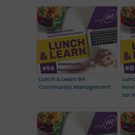
Lunch & Learn 89 : Crowd-
arn 94 :
Innovation – Vom Impuls
Management
zur Initiierung
Lunch & Learn 94 :
Lunc
Community Management
Inno
zur I