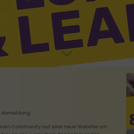
Motivierend führen
Hybride Meet
KI & Leadership
KI als FK und im Team clever einsetzen
Leadership Coaching
Mindful Leadership
Leadership Case Studies
r Anmeldung.
Learn Community auf eine neue Website um.