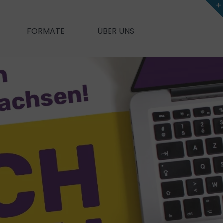
FORMATE
ÜBER UNS
New Me
unication
Self-Leadership
e)Feedback
ung und mehr Performance
Agiles Mindset
on & Feedback
Meine Motive & ich
Für mehr Motivation und Zufriedenheit
anagement)
Coaching
rik
Souverän im Stress
tzwerken
Zeit- & Selbstmanagement