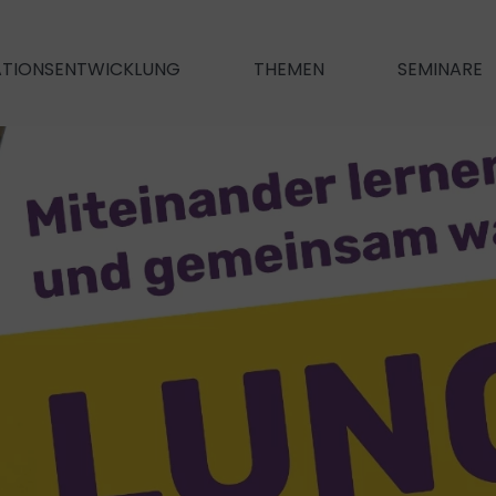
ATIONSENTWICKLUNG
THEMEN
SEMINARE
oration
New Leadership
New Comm
en Teams
Führungshaltung
Führung als Dienstleistung
(Performanc
hoden
… für Verbesser
Führungshandwerk
Was sind die Aufgaben einer FK?
Kommunikati
m​
… mit Wirkung.
Führen auf Distanz
Konflikt­(m
Performance(management)
leading.business für mehr Erfolg
Dialog
Digitale Rheto
Gesund führen
rn
Digitales Ne
ung verbessern