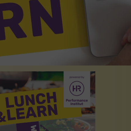
ings moderieren
Resilienz und Gesundheit
Mindfulness @work