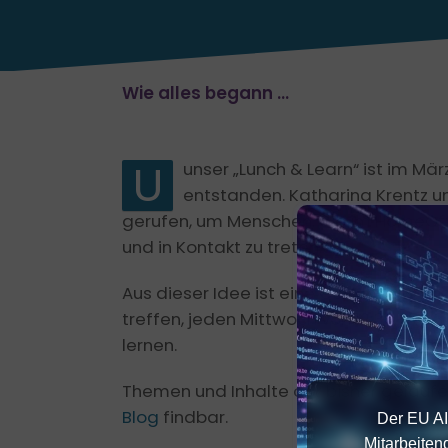
Wie alles begann …
U
unser „Lunch & Learn“ ist im Mär
entstanden. Katharina Krentz u
gerufen, um Menschen, die im HomeOffic
und in Kontakt zu treten.
Aus dieser Idee ist eine Community v
treffen, jeden Mittwoch von 12:30 – 1
lernen.
Themen und Inhalte der bisher gelauf
Blog
findbar.
Der EU AI
Mitarbeiten