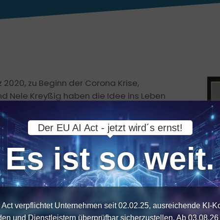
z 2020, zu Beginn der Corona Krise,
nd Nele Kreyßig haben die Idee ins Leben
e sind, die Möglichkeit zu geben, zu lernen
Der EU AI Act - jetzt wird´s ernst!
on Menschen geworden, die sich regelmäßig
Es ist so weit.
3:30 Uhr, um zu einem bestimmten Thema zu
enen Veranstaltungen sind in unserem
 Act verpflichtet Unternehmen seit 02.02.25, ausreichende KI-
den und Dienstleistern überprüfbar sicherzustellen. Ab 03.08.26 