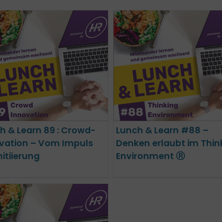
Lunch & Learn #88 –
Lunch & Learn 87 :
Denken erlaubt im
Nachhaltigkeit im
Thinking Environment Ⓡ
(Home)Office
h & Learn 89 : Crowd-
Lunch & Learn #88 –
vation – Vom Impuls
Denken erlaubt im Thin
nitiierung
Environment Ⓡ