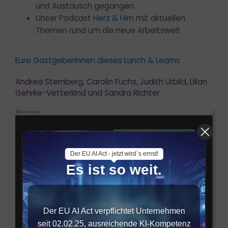
und Austausch gegangen.
Unser Podcast
Herz & Hirn
mit aktuellen
Themen rund um die neue Arbeitswelt
Eure Gastgeberinnen dieses Lunch & Learns
Andrea Sternberg, Carolin Fuchs, Judith Urbild, Lilian
Gehrke-Vetterkind und Sandra Richter
Der EU AI Act - jetzt wird´s ernst!
Es ist so weit.
Der EU AI Act verpflichtet Unternehmen
seit 02.02.25, ausreichende KI-Kompetenz