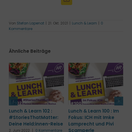
Von
Stefan Lapenat
|
21. Okt. 2021
|
Lunch & Learn
|
0
Kommentare
Ähnliche Beiträge
m
Lunch & Learn 99 :
Lunch & Learn 107 :
L
FuckUp-Lunch mit Julia
Musterwechsel
A
Braun
W
7. Juli 2022
|
0 Kommentare
B
12. Mai 2022
|
0 Kommentare