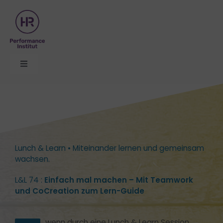
Zum
Inhalt
springen
Toggle
Navigation
Organisationsentwicklung
Themen
Lunch & Learn • Miteinander lernen und gemeinsam
Seminare
wachsen.
L&L 74 :
Einfach mal machen – Mit Teamwork
Formate
und CoCreation zum Lern-Guide
Über uns
wenn durch eine Lunch & Learn Session