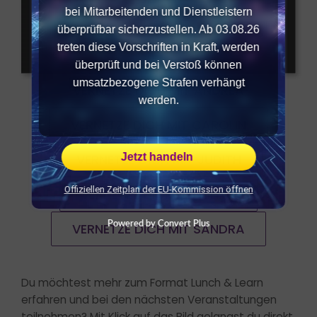
bei Mitarbeitenden und Dienstleistern
überprüfbar sicherzustellen. Ab 03.08.26
treten diese Vorschriften in Kraft, werden
überprüft und bei Verstoß können
umsatzbezogene Strafen verhängt
VERNETZE DICH MIT ANDREA
werden.
VERNETZE DICH MIT CAROLIN
Jetzt handeln
VERNETZE DICH MIT JUDITH
Offiziellen Zeitplan der EU-Kommission öffnen
VERNETZE DICH MIT LILIAN
Powered by Convert Plus
VERNETZE DICH MIT SANDRA
Du möchtest mehr zum Format Lunch & Learn
erfahren und bei den nächsten Veranstaltungen
teilnehmen? Mit Klick auf das Bild gelangst du direkt