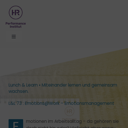
Zum
Inhalt
springen
Toggle
Navigation
Organisationsentwicklung
Themen
Lunch & Learn • Miteinander lernen und gemeinsam
Seminare
wachsen.
L&L 73 : Emotions@Work – Emotionsmanagement
Formate
E
motionen im Arbeitsalltag – da gehören sie
Über uns