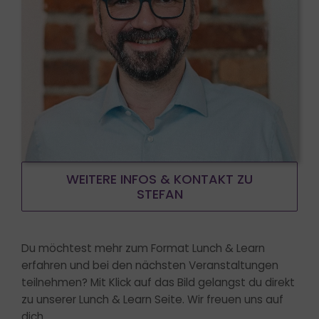
WEITERE INFOS & KONTAKT ZU
STEFAN
Der EU AI Act - jetzt wird´s ernst!
Es ist so weit.
Du möchtest mehr zum Format Lunch & Learn
erfahren und bei den nächsten Veranstaltungen
Der EU AI Act verpflichtet Unternehmen
teilnehmen? Mit Klick auf das Bild gelangst du direkt
seit 02.02.25, ausreichende KI-Kompetenz
zu unserer Lunch & Learn Seite. Wir freuen uns auf
bei Mitarbeitenden und Dienstleistern
dich.