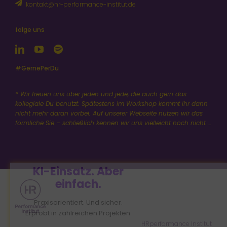
folge uns
#GernePerDu
* Wir freuen uns über jeden und jede, die auch gern das
kollegiale Du benutzt. Spätestens im Workshop kommt ihr dann
nicht mehr daran vorbei. Auf unserer Webseite nutzen wir das
förmliche Sie – schließlich kennen wir uns vielleicht noch nicht …
KI-Einsatz. Aber
einfach.
Praxisorientiert. Und sicher.
Erprobt in zahlreichen Projekten.
HRperformance Institut
Impressum
•
Datenschutz
•
Server-Status