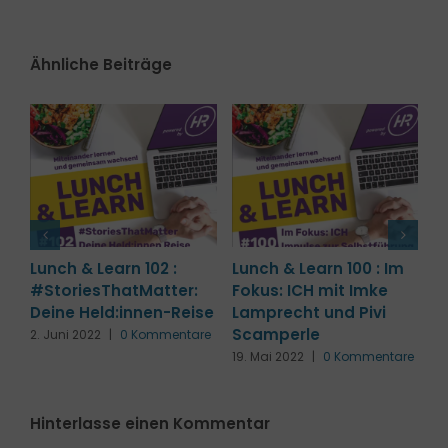
Ähnliche Beiträge
m
Lunch & Learn 99 :
Lunch & Learn 107 :
L
FuckUp-Lunch mit Julia
Musterwechsel
A
Braun
W
7. Juli 2022
|
0 Kommentare
B
12. Mai 2022
|
0 Kommentare
h
re
29
K
Hinterlasse einen Kommentar
Kommentar