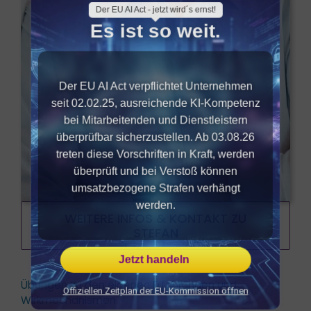
Der EU AI Act verpflichtet Unternehmen
seit 02.02.25, ausreichende KI-Kompetenz
bei Mitarbeitenden und Dienstleistern
überprüfbar sicherzustellen. Ab 03.08.26
treten diese Vorschriften in Kraft, werden
überprüft und bei Verstoß können
umsatzbezogene Strafen verhängt
werden.
Jetzt handeln
WEITERE INFOS & KONTAKT ZU
STEFAN
Offiziellen Zeitplan der EU-Kommission öffnen
Powered by Convert Plus
Übungen zu den eigenen Erfahrungen und
Wirkmechanismen