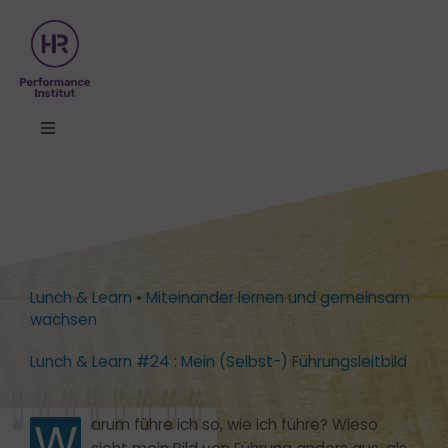
Zum
Inhalt
springen
Toggle
Navigation
Organisationsentwicklung
Themen
Lunch & Learn • Miteinander lernen und gemeinsam
Seminare
wachsen
Lunch & Learn #24 : Mein (Selbst-) Führungsleitbild
Formate
W
arum führe ich so, wie ich führe? Wieso
Über uns