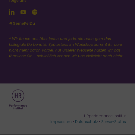
#GernePerDu
* Wir freuen uns über jeden und jede, die auch gern das
kollegiale Du benutzt. Spätestens im Workshop kommt ihr dann
nicht mehr daran vorbei. Auf unserer Webseite nutzen wir das
förmliche Sie – schließlich kennen wir uns vielleicht noch nicht …
HRperformance Institut
Impressum
•
Datenschutz
•
Server-Status